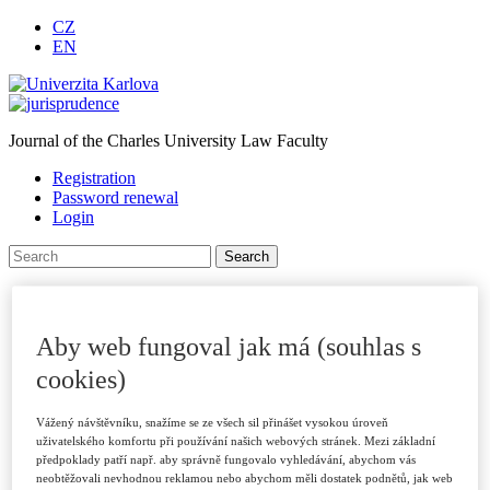
CZ
EN
Journal of the Charles University Law Faculty
Registration
Password renewal
Login
Homepage
About journal
Journal Archive
Aby web fungoval jak má (souhlas s
For authors
Submitting Papers
cookies)
Publication Criteria
Sections
Vážený návštěvníku, snažíme se ze všech sil přinášet vysokou úroveň
Examples of Citations
uživatelského komfortu při používání našich webových stránek. Mezi základní
Peer Review Process
předpoklady patří např. aby správně fungovalo vyhledávání, abychom vás
Code of Ethics
neobtěžovali nevhodnou reklamou nebo abychom měli dostatek podnětů, jak web