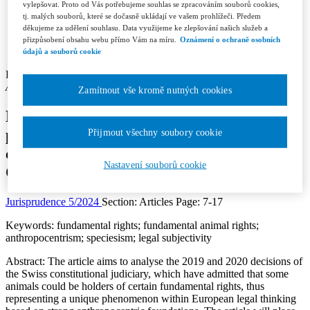
Contacts
vylepšovat. Proto od Vás potřebujeme souhlas se zpracováním souborů cookies,
Licence and Royalty Terms and Conditions
tj. malých souborů, které se dočasně ukládají ve vašem prohlížeči. Předem
Editorial board
děkujeme za udělení souhlasu. Data využijeme ke zlepšování našich služeb a
Contacts
přizpůsobení obsahu webu přímo Vám na míru.
Oznámení o ochraně osobních
Subscription
údajů a souborů cookie
Petr Šuráň
Author’s affiliation: Faculty of Law, Charles University in Prague
Zamítnout vše kromě nutných cookies
Fundamental animal rights from the
perspective of the decision-making of the
Přijmout všechny soubory cookie
constitutional judiciary of the Swiss
Nastavení souborů cookie
Confederation
Jurisprudence 5/2024
Section: Articles
Page: 7-17
Keywords:
fundamental rights; fundamental animal rights;
anthropocentrism; speciesism; legal subjectivity
Abstract:
The article aims to analyse the 2019 and 2020 decisions of
the Swiss constitutional judiciary, which have admitted that some
animals could be holders of certain fundamental rights, thus
representing a unique phenomenon within European legal thinking