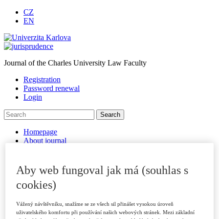
CZ
EN
Journal of the Charles University Law Faculty
Registration
Password renewal
Login
Homepage
About journal
Journal Archive
For authors
Submitting Papers
Aby web fungoval jak má (souhlas s
Publication Criteria
cookies)
Sections
Examples of Citations
Peer Review Process
Vážený návštěvníku, snažíme se ze všech sil přinášet vysokou úroveň
Code of Ethics
uživatelského komfortu při používání našich webových stránek. Mezi základní