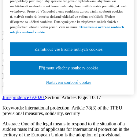
Contacts
předpoklady patří např. aby správně fungovalo vyhledávání, abychom vás
Licence and Royalty Terms and Conditions
neobtěžovali nevhodnou reklamou nebo abychom měli dostatek podnětů, jak web
Editorial board
vylepšovat. Proto od Vás potřebujeme souhlas se zpracováním souborů cookies,
Contacts
tj. malých souborů, které se dočasně ukládají ve vašem prohlížeči. Předem
děkujeme za udělení souhlasu. Data využijeme ke zlepšování našich služeb a
Subscription
přizpůsobení obsahu webu přímo Vám na míru.
Oznámení o ochraně osobních
údajů a souborů cookie
Markéta Křižáková
Author’s affiliation: Faculty of Law, Charles University in Prague
Zamítnout vše kromě nutných cookies
Provisional measures under Article 78(3)
of the Treaty on the Functioning of the
European Union in the light of the case-
Přijmout všechny soubory cookie
law of the Court of Justice of the
Nastavení souborů cookie
European Union
Jurisprudence 6/2020
Section: Articles
Page: 10-17
Keywords:
international protection, Article 78(3) of the TFEU,
provisional measures, solidarity, security
Abstract:
One of the legal means to respond to the situation of a
sudden mass influx of applicants for international protection in the
territory of the European Union is the adoption of provisional